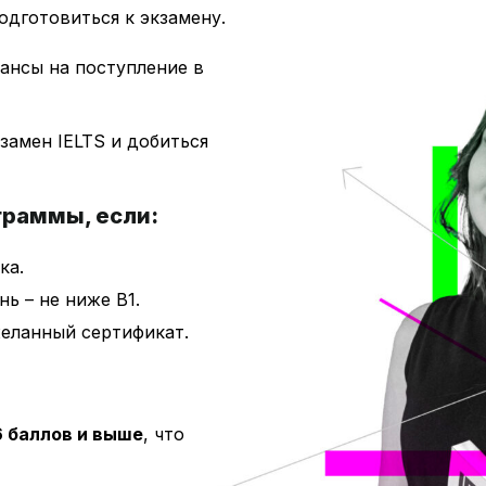
дготовиться к экзамену.
ансы на поступление в
замен IELTS и добиться
граммы, если:
ка.
ь – не ниже B1.
желанный сертификат.
 баллов и выше
, что