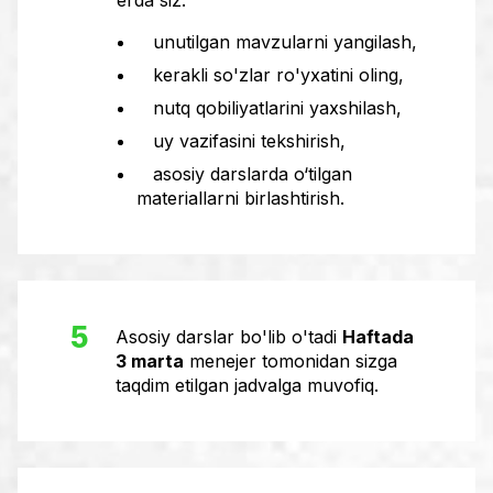
erda siz:
unutilgan mavzularni yangilash,
kerakli so'zlar ro'yxatini oling,
nutq qobiliyatlarini yaxshilash,
uy vazifasini tekshirish,
asosiy darslarda o‘tilgan
materiallarni birlashtirish.
5
Asosiy darslar bo'lib o'tadi
Haftada
3 marta
menejer tomonidan sizga
taqdim etilgan jadvalga muvofiq.