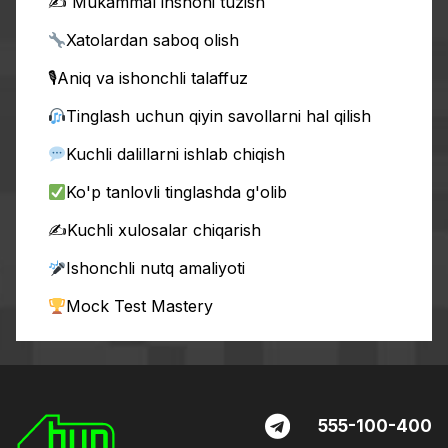
✍️ Mukammal inshoni tuzish
Xatolardan saboq olish
🎙Aniq va ishonchli talaffuz
Tinglash uchun qiyin savollarni hal qilish
Kuchli dalillarni ishlab chiqish
Ko'p tanlovli tinglashda g'olib
✍️Kuchli xulosalar chiqarish
Ishonchli nutq amaliyoti
Mock Test Mastery
555-100-400