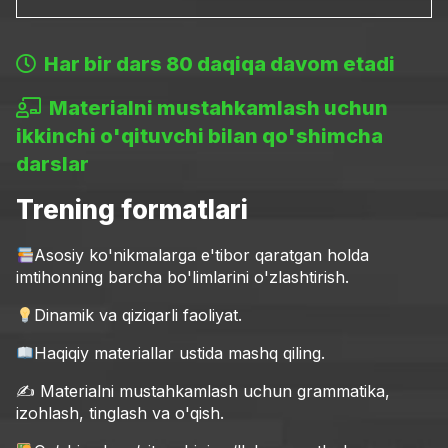
Har bir dars 80 daqiqa davom etadi
Materialni mustahkamlash uchun
ikkinchi o'qituvchi bilan qo'shimcha
darslar
Trening formatlari
Asosiy ko'nikmalarga e'tibor qaratgan holda
imtihonning barcha bo'limlarini o'zlashtirish.
Dinamik va qiziqarli faoliyat.
Haqiqiy materiallar ustida mashq qiling.
✍️ Materialni mustahkamlash uchun grammatika,
izohlash, tinglash va o'qish.