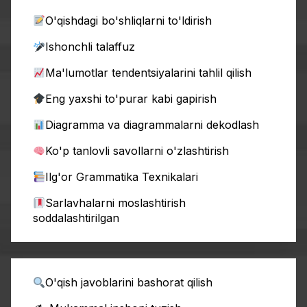
O'qishdagi bo'shliqlarni to'ldirish
Ishonchli talaffuz
Ma'lumotlar tendentsiyalarini tahlil qilish
Eng yaxshi to'purar kabi gapirish
Diagramma va diagrammalarni dekodlash
Ko'p tanlovli savollarni o'zlashtirish
Ilg'or Grammatika Texnikalari
Sarlavhalarni moslashtirish
soddalashtirilgan
O'qish javoblarini bashorat qilish