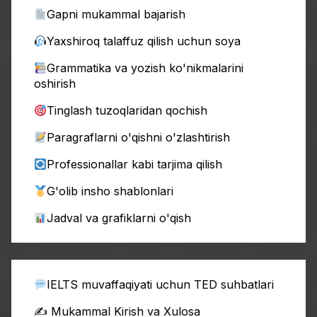
Gapni mukammal bajarish
Yaxshiroq talaffuz qilish uchun soya
Grammatika va yozish ko'nikmalarini
oshirish
Tinglash tuzoqlaridan qochish
Paragraflarni o'qishni o'zlashtirish
Professionallar kabi tarjima qilish
G'olib insho shablonlari
Jadval va grafiklarni o'qish
IELTS muvaffaqiyati uchun TED suhbatlari
✍️ Mukammal Kirish va Xulosa