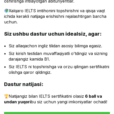
oshirishga intilayotgan abituriyentlar.
Xalqaro IELTS imtihonini topshirishni va qisqa vaqt
ichida kerakli natijaga erishishni rejalashtirgan barcha
uchun.
Siz ushbu dastur uchun idealsiz, agar:
Siz allaqachon ingliz tilidan asosiy bilimga egasiz.
Siz kirish testidan muvaffaqiyatli o'tdingiz va sizning
darajangiz kamida B1.
Siz IELTS ni topshirishga va orzu qilingan sertifikatni
olishga qaror qildingiz.
Dastur natijasi:
Natijangiz bilan IELTS sertifikatini olasiz
6 ball va
undan yuqori
bu siz uchun yangi imkoniyatlar ochadi!