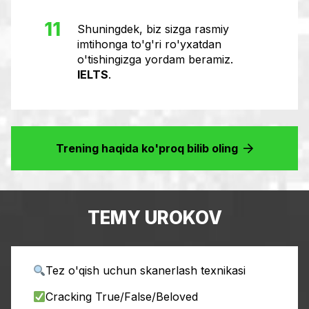
11
Shuningdek, biz sizga rasmiy
imtihonga to'g'ri ro'yxatdan
o'tishingizga yordam beramiz.
IELTS
.
Trening haqida ko'proq bilib oling
TEMY UROKOV
Tez o'qish uchun skanerlash texnikasi
Cracking True/False/Beloved