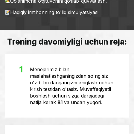
Qo‘shimcha o‘qituvchini qo‘llab-quvvatlash.
Haqiqiy imtihonning to'liq simulyatsiyasi.
Trening davomiyligi uchun reja:
1
Menejerimiz bilan
maslahatlashganingizdan so'ng siz
o'z bilim darajangizni aniqlash uchun
kirish testidan o'tasiz. Muvaffaqiyatli
boshlash uchun sizga darajadagi
natija kerak
B1
va undan yuqori.