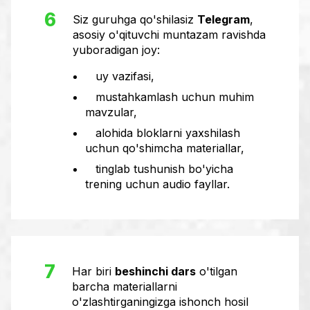
6
Siz guruhga qo'shilasiz
Telegram
,
asosiy o'qituvchi muntazam ravishda
yuboradigan joy:
uy vazifasi,
mustahkamlash uchun muhim
mavzular,
alohida bloklarni yaxshilash
uchun qo'shimcha materiallar,
tinglab tushunish bo'yicha
trening uchun audio fayllar.
7
Har biri
beshinchi dars
o'tilgan
barcha materiallarni
o'zlashtirganingizga ishonch hosil