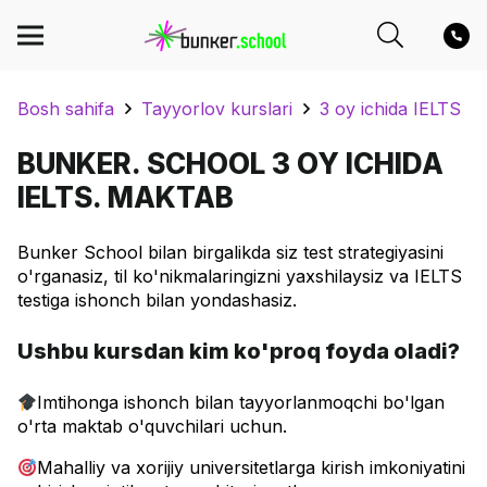
Bosh sahifa
Tayyorlov kurslari
3 oy ichida IELTS
BUNKER. SCHOOL 3 OY ICHIDA
IELTS. MAKTAB
Bunker School bilan birgalikda siz test strategiyasini
o'rganasiz, til ko'nikmalaringizni yaxshilaysiz va IELTS
testiga ishonch bilan yondashasiz.
Ushbu kursdan kim ko'proq foyda oladi?
Imtihonga ishonch bilan tayyorlanmoqchi bo'lgan
o'rta maktab o'quvchilari uchun.
Mahalliy va xorijiy universitetlarga kirish imkoniyatini