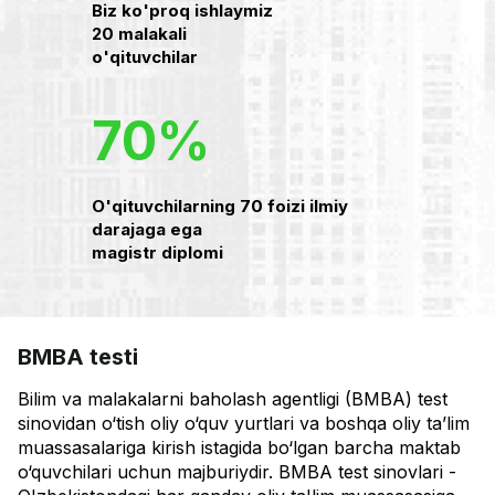
Biz ko'proq ishlaymiz
20 malakali
o'qituvchilar
70%
O'qituvchilarning 70 foizi ilmiy
darajaga ega
magistr diplomi
BMBA testi
Bilim va malakalarni baholash agentligi (BMBA) test
sinovidan o‘tish oliy o‘quv yurtlari va boshqa oliy ta’lim
muassasalariga kirish istagida bo‘lgan barcha maktab
o‘quvchilari uchun majburiydir. BMBA test sinovlari -