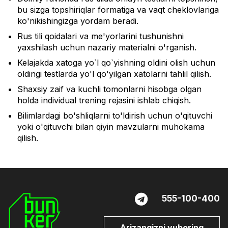
bu sizga topshiriqlar formatiga va vaqt cheklovlariga
ko'nikishingizga yordam beradi.
Rus tili qoidalari va me'yorlarini tushunishni
yaxshilash uchun nazariy materialni o'rganish.
Kelajakda xatoga yo`l qo`yishning oldini olish uchun
oldingi testlarda yo'l qo'yilgan xatolarni tahlil qilish.
Shaxsiy zaif va kuchli tomonlarni hisobga olgan
holda individual trening rejasini ishlab chiqish.
Bilimlardagi bo'shliqlarni to'ldirish uchun o'qituvchi
yoki o'qituvchi bilan qiyin mavzularni muhokama
qilish.
555-100-400
Arizangizni yuboring