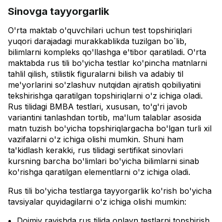
Sinovga tayyorgarlik
O'rta maktab o'quvchilari uchun test topshiriqlari
yuqori darajadagi murakkablikda tuzilgan bo`lib,
bilimlarni kompleks qo'llashga e'tibor qaratiladi. O'rta
maktabda rus tili bo'yicha testlar ko'pincha matnlarni
tahlil qilish, stilistik figuralarni bilish va adabiy til
me'yorlarini so'zlashuv nutqidan ajratish qobiliyatini
tekshirishga qaratilgan topshiriqlarni o'z ichiga oladi.
Rus tilidagi BMBA testlari, xususan, to'g'ri javob
variantini tanlashdan tortib, ma'lum talablar asosida
matn tuzish bo'yicha topshiriqlargacha bo'lgan turli xil
vazifalarni o'z ichiga olishi mumkin. Shuni ham
ta'kidlash kerakki, rus tilidagi sertifikat sinovlari
kursning barcha bo'limlari bo'yicha bilimlarni sinab
ko'rishga qaratilgan elementlarni o'z ichiga oladi.
Rus tili bo'yicha testlarga tayyorgarlik ko'rish bo'yicha
tavsiyalar quyidagilarni o'z ichiga olishi mumkin:
Doimiy ravishda rus tilida onlayn testlarni topshirish,