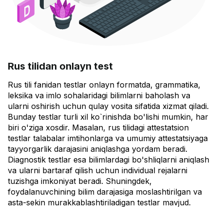
Rus tilidan onlayn test
Rus tili fanidan testlar onlayn formatda, grammatika,
leksika va imlo sohalaridagi bilimlarni baholash va
ularni oshirish uchun qulay vosita sifatida xizmat qiladi.
Bunday testlar turli xil ko`rinishda bo'lishi mumkin, har
biri o'ziga xosdir. Masalan, rus tilidagi attestatsion
testlar talabalar imtihonlarga va umumiy attestatsiyaga
tayyorgarlik darajasini aniqlashga yordam beradi.
Diagnostik testlar esa bilimlardagi bo'shliqlarni aniqlash
va ularni bartaraf qilish uchun individual rejalarni
tuzishga imkoniyat beradi. Shuningdek,
foydalanuvchining bilim darajasiga moslashtirilgan va
asta-sekin murakkablashtiriladigan testlar mavjud.