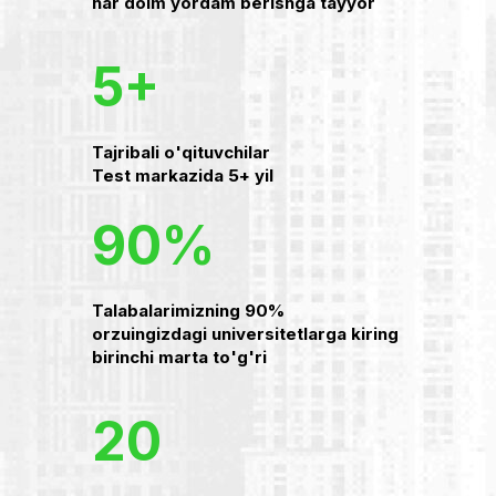
har doim yordam berishga tayyor
5+
Tajribali o'qituvchilar
Test markazida 5+ yil
90%
Talabalarimizning 90%
orzuingizdagi universitetlarga kiring
birinchi marta to'g'ri
20