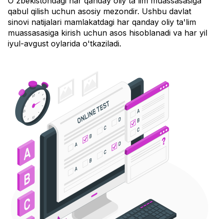
O'zbekistondagi har qanday oliy ta'lim muassasasiga
qabul qilish uchun asosiy mezondir. Ushbu davlat
sinovi natijalari mamlakatdagi har qanday oliy ta'lim
muassasasiga kirish uchun asos hisoblanadi va har yil
iyul-avgust oylarida o'tkaziladi.