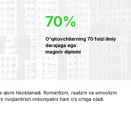
70%
O'qituvchilarning 70 foizi ilmiy
darajaga ega
magistr diplomi
as qismi hisoblanadi. Romantizm, realizm va simvolizm
i rivojlantirish imkoniyatini ham o‘z ichiga oladi.