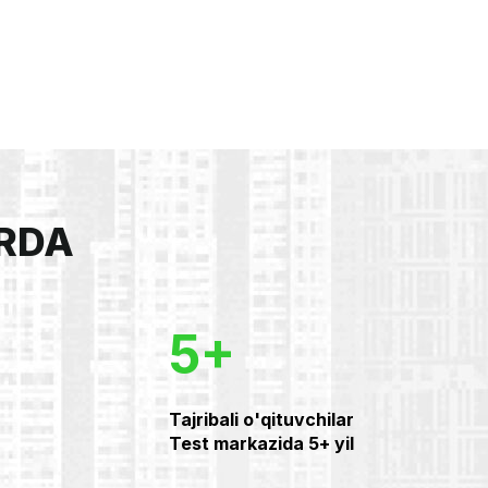
RDA
5+
Tajribali o'qituvchilar
Test markazida 5+ yil