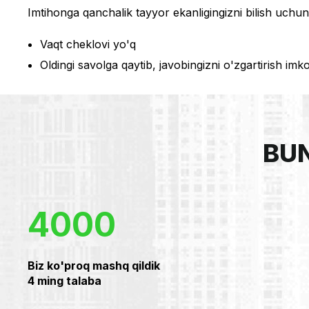
Imtihonga qanchalik tayyor ekanligingizni bilish uchun 
Vaqt cheklovi yo'q
Oldingi savolga qaytib, javobingizni o'zgartirish imk
BU
4000
Biz ko'proq mashq qildik
4 ming talaba