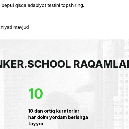
bepul qisqa adabiyot testini topshiring.
oniyati mavjud
NKER.SCHOOL RAQAMLA
10
10 dan ortiq kuratorlar
har doim yordam berishga
tayyor