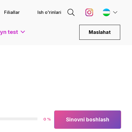
Filiallar
Ish o'rinlari
yn test
Maslahat
0 %
Sinovni boshlash