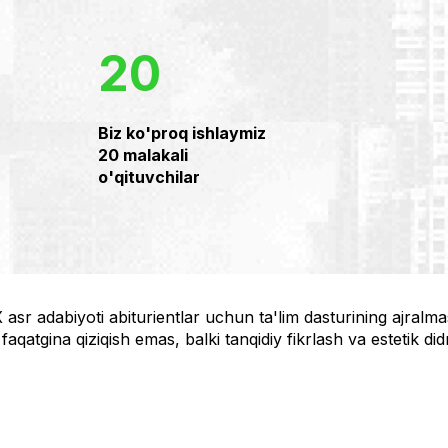
20
Biz ko'proq ishlaymiz
20 malakali
o'qituvchilar
asr adabiyoti abiturientlar uchun ta'lim dasturining ajralm
faqatgina qiziqish emas, balki tanqidiy fikrlash va estetik didn