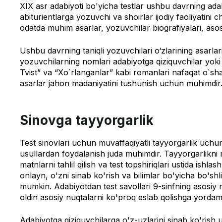
XIX asr adabiyoti bo'yicha testlar ushbu davrning adabi
abiturientlarga yozuvchi va shoirlar ijodiy faoliyatin
odatda muhim asarlar, yozuvchilar biografiyalari, asosi
Ushbu davrning taniqli yozuvchilari o‘zlarining asarla
yozuvchilarning nomlari adabiyotga qiziquvchilar yoki a
Tvist” va “Xo`rlanganlar” kabi romanlari nafaqat o`s
asarlar jahon madaniyatini tushunish uchun muhimdir
Sinovga tayyorgarlik
Test sinovlari uchun muvaffaqiyatli tayyorgarlik uch
usullardan foydalanish juda muhimdir. Tayyorgarlikni rej
matnlarni tahlil qilish va test topshiriqlari ustida ishla
onlayn, o'zni sinab ko'rish va bilimlar bo'yicha bo'shl
mumkin. Adabiyotdan test savollari 9-sinfning asosiy m
oldin asosiy nuqtalarni ko'proq eslab qolishga yordam
Adabiyotga qiziquvchilarga o'z-uzlarini sinab ko'rish u