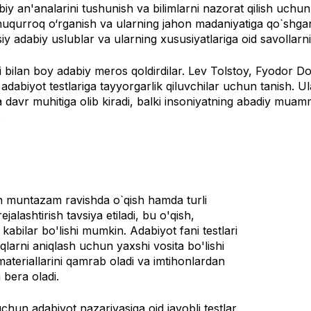
y an'analarini tushunish va bilimlarni nazorat qilish uchun s
i chuqurroq o‘rganish va ularning jahon madaniyatiga qo`shg
y adabiy uslublar va ularning xususiyatlariga oid savollarni 
ri bilan boy adabiy meros qoldirdilar. Lev Tolstoy, Fyodor 
dabiyot testlariga tayyorgarlik qiluvchilar uchun tanish. Ula
ha davr muhitiga olib kiradi, balki insoniyatning abadiy m
.
un muntazam ravishda o`qish hamda turli
alashtirish tavsiya etiladi, bu o'qish,
sh kabilar bo'lishi mumkin. Adabiyot fani testlari
iqlarni aniqlash uchun yaxshi vosita bo'lishi
ateriallarini qamrab oladi va imtihonlardan
 bera oladi.
chun adabiyot nazariyasiga oid javobli testlar