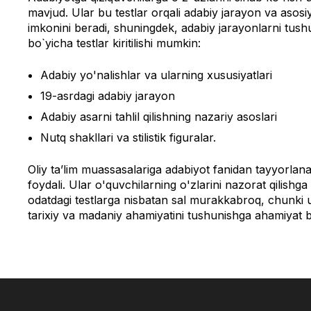
mavjud. Ular bu testlar orqali adabiy jarayon va asosiy
imkonini beradi, shuningdek, adabiy jarayonlarni tus
bo`yicha testlar kiritilishi mumkin:
Adabiy yo'nalishlar va ularning xususiyatlari
19-asrdagi adabiy jarayon
Adabiy asarni tahlil qilishning nazariy asoslari
Nutq shakllari va stilistik figuralar.
Oliy ta’lim muassasalariga adabiyot fanidan tayyorlan
foydali. Ular o'quvchilarning o'zlarini nazorat qilishga
odatdagi testlarga nisbatan sal murakkabroq, chunki ul
tarixiy va madaniy ahamiyatini tushunishga ahamiyat be