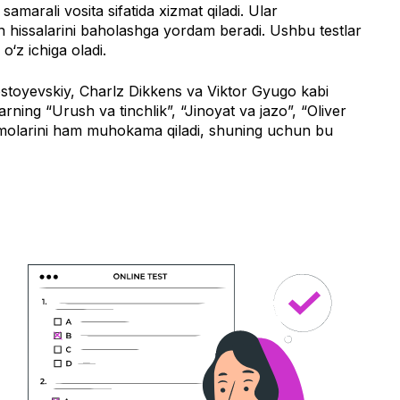
amarali vosita sifatida xizmat qiladi. Ular
an hissalarini baholashga yordam beradi. Ushbu testlar
o‘z ichiga oladi.
Dostoyevskiy, Charlz Dikkens va Viktor Gyugo kabi
rning “Urush va tinchlik”, “Jinoyat va jazo”, “Oliver
uammolarini ham muhokama qiladi, shuning uchun bu