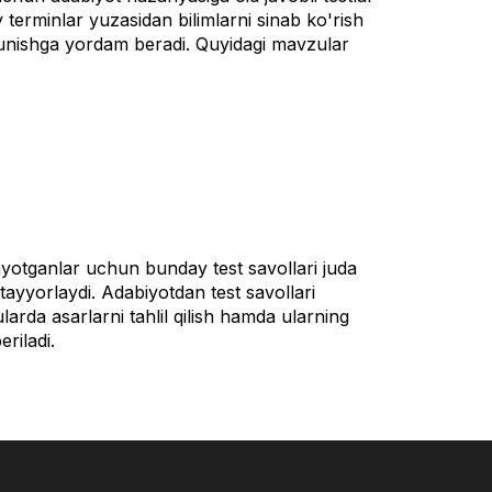
 terminlar yuzasidan bilimlarni sinab ko'rish
hunishga yordam beradi. Quyidagi mavzular
ayotganlar uchun bunday test savollari juda
 tayyorlaydi. Adabiyotdan test savollari
arda asarlarni tahlil qilish hamda ularning
riladi.