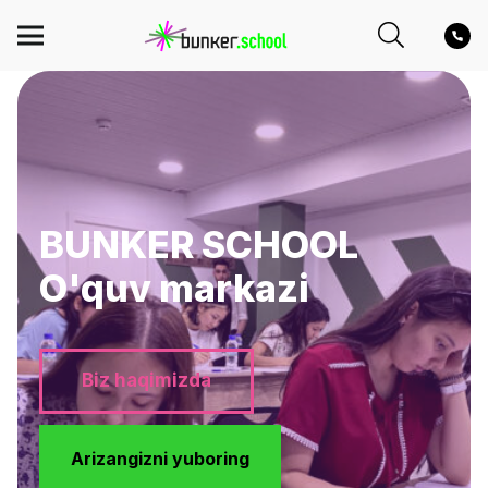
BUNKER SCHOOL
O'quv markazi
Biz haqimizda
Arizangizni yuboring