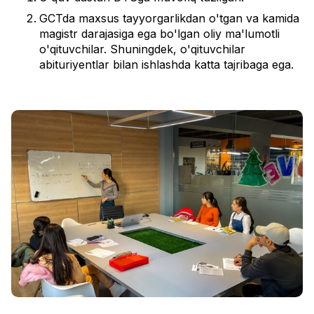
GCTda maxsus tayyorgarlikdan o'tgan va kamida
magistr darajasiga ega bo'lgan oliy ma'lumotli
o'qituvchilar. Shuningdek, o'qituvchilar
abituriyentlar bilan ishlashda katta tajribaga ega.